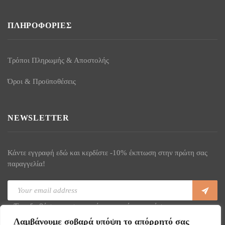
ΠΛΗΡΟΦΟΡΊΕΣ
Τρόποι Πληρωμής & Αποστολής
Όροι & Προϋποθέσεις
NEWSLETTER
Κάντε εγγραφή εδώ και κερδίστε -10% έκπτωση στην πρώτη σας
παραγγελία!
Έχω διαβάσει και συμφωνώ με τους όρους χρήσης
Λαμβάνουμε σοβαρά υπόψη το απόρρητό σας