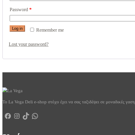
Password
*
Log in
Remember me
Lost your password?
To La Vega Deli e-shop στόχο έχει να σας ταξιδέψει σε μοναδικές γασ
Facebook
Instagram
TikTok
WhatsApp