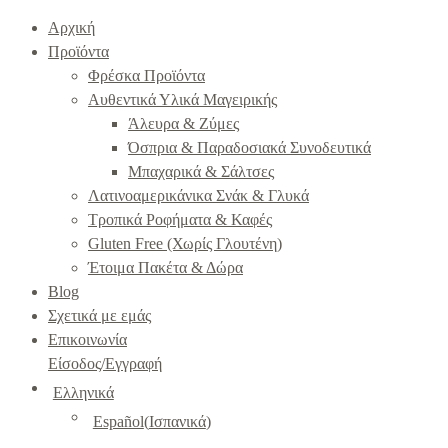
Αρχική
Προϊόντα
Φρέσκα Προϊόντα
Αυθεντικά Υλικά Μαγειρικής
Άλευρα & Ζύμες
Όσπρια & Παραδοσιακά Συνοδευτικά
Μπαχαρικά & Σάλτσες
Λατινοαμερικάνικα Σνάκ & Γλυκά
Τροπικά Ροφήματα & Καφές
Gluten Free (Χωρίς Γλουτένη)
Έτοιμα Πακέτα & Δώρα
Blog
Σχετικά με εμάς
Επικοινωνία
Είσοδος/Εγγραφή
Ελληνικά
Español
(
Ισπανικά
)