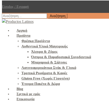
Είσοδος / Εγγραφή
Αναζήτηση
για:
Αρχική
Προϊόντα
Φρέσκα Προϊόντα
Αυθεντικά Υλικά Μαγειρικής
Άλευρα & Ζύμες
Όσπρια & Παραδοσιακά Συνοδευτικά
Μπαχαρικά & Σάλτσες
Λατινοαμερικάνικα Σνάκ & Γλυκά
Τροπικά Ροφήματα & Καφές
Gluten Free (Χωρίς Γλουτένη)
Έτοιμα Πακέτα & Δώρα
Blog
Σχετικά με εμάς
Επικοινωνία