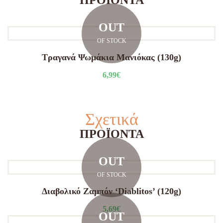
ΠΡΟΪΌΝΤΑ
OUT
OF STOCK
Τραγανά Ψωμάκια Μανιόκας (130g)
6,99
€
Σχετικά
ΠΡΟΪΌΝΤΑ
OUT
OF STOCK
Διαβολικό Ζαμπόν ‘Diablitos’ (120g)
5,69
€
OUT