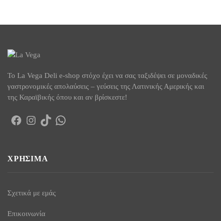
To La Vega Deli e-shop στόχο έχει να σας ταξιδέψει σε μοναδικές
γαστρονομικές απολαύσεις – γεύσεις της Λατινικής Αμερικής και
της Καραϊβικής όπου και αν βρίσκεστε!
Facebook
Instagram
TikTok
WhatsApp
ΧΡΉΣΙΜΑ
Σχετικά με εμάς
Επικοινωνία