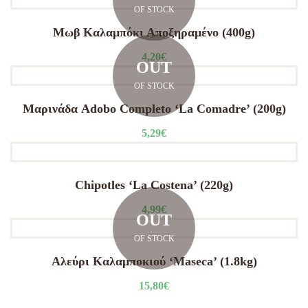
OF STOCK
Μωβ Καλαμπόκι Αποξηραμένο (400g)
4,20
€
OUT
OF STOCK
Μαρινάδα Adobo Completo ‘La Comadre’ (200g)
5,29
€
Chipotles ‘La Costena’ (220g)
4,99
€
OUT
OF STOCK
Αλεύρι Καλαμποκιού ‘Maseca’ (1.8kg)
15,80
€