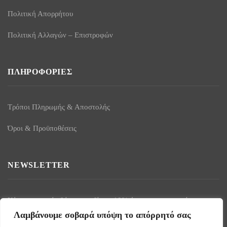
Πολιτική Απορρήτου
Πολιτική Αλλαγών – Επιστροφών
ΠΛΗΡΟΦΟΡΊΕΣ
Τρόποι Πληρωμής & Αποστολής
Όροι & Προϋποθέσεις
NEWSLETTER
Κάντε εγγραφή εδώ και κερδίστε -10% έκπτωση στην πρώτη σας
παραγγελία!
Λαμβάνουμε σοβαρά υπόψη το απόρρητό σας