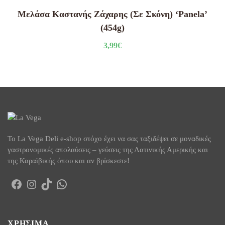
Μελάσα Καστανής Ζάχαρης (Σε Σκόνη) ‘Panela’
(454g)
3,99
€
To La Vega Deli e-shop στόχο έχει να σας ταξιδέψει σε μοναδικές
γαστρονομικές απολαύσεις – γεύσεις της Λατινικής Αμερικής και
της Καραϊβικής όπου και αν βρίσκεστε!
Facebook
Instagram
TikTok
WhatsApp
ΧΡΉΣΙΜΑ