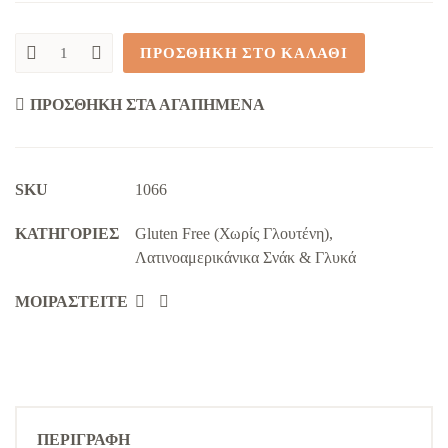
ΠΡΟΣΘΉΚΗ ΣΤΟ ΚΑΛΆΘΙ
Άλειμμα
Καραμέλας
'Dulce
ΠΡΟΣΘΉΚΗ ΣΤΑ ΑΓΑΠΗΜΈΝΑ
de
Leche
Coexito'
(420g)
quantity
SKU
1066
KΑΤΗΓΟΡΊΕΣ
Gluten Free (Χωρίς Γλουτένη)
,
Λατινοαμερικάνικα Σνάκ & Γλυκά
ΜΟΙΡΑΣΤΕΊΤΕ
ΠΕΡΙΓΡΑΦΉ