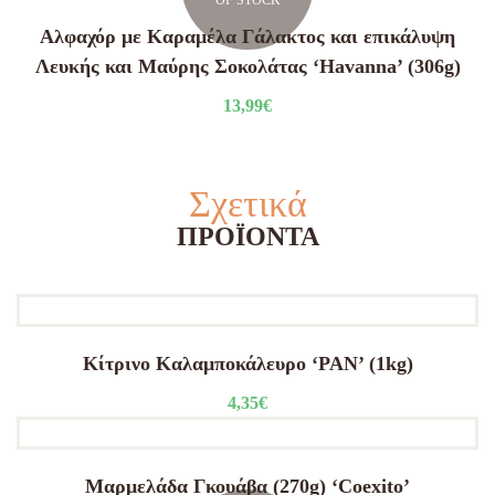
OF STOCK
Αλφαχόρ με Καραμέλα Γάλακτος και επικάλυψη
Λευκής και Μαύρης Σοκολάτας ‘Havanna’ (306g)
13,99
€
Σχετικά
ΠΡΟΪΌΝΤΑ
Κίτρινο Καλαμποκάλευρο ‘PAN’ (1kg)
4,35
€
Μαρμελάδα Γκουάβα (270g) ‘Coexito’