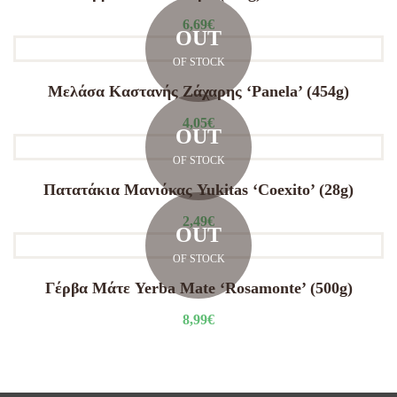
6,69
€
OUT
OF STOCK
Μελάσα Καστανής Ζάχαρης ‘Panela’ (454g)
4,05
€
OUT
OF STOCK
Πατατάκια Μανιόκας Yukitas ‘Coexito’ (28g)
2,49
€
OUT
OF STOCK
Γέρβα Μάτε Yerba Mate ‘Rosamonte’ (500g)
8,99
€