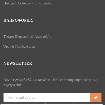
Πολιτική Αλλαγών – Επιστροφών
ΠΛΗΡΟΦΟΡΊΕΣ
Τρόποι Πληρωμής & Αποστολής
Όροι & Προϋποθέσεις
NEWSLETTER
Κάντε εγγραφή εδώ και κερδίστε -10% έκπτωση στην πρώτη σας
παραγγελία!
Έχω διαβάσει και συμφωνώ με τους όρους χρήσης