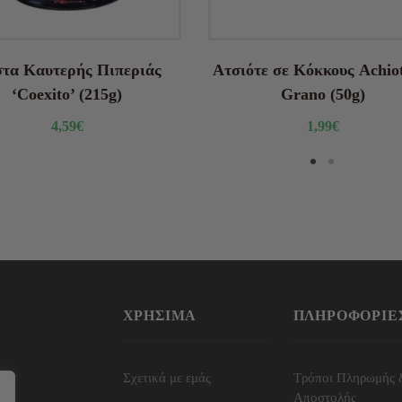
τα Καυτερής Πιπεριάς
Ατσιότε σε Κόκκους Achiot
‘Coexito’ (215g)
Grano (50g)
4,59
€
1,99
€
ΧΡΉΣΙΜΑ
ΠΛΗΡΟΦΟΡΊΕ
Σχετικά με εμάς
Τρόποι Πληρωμής 
Αποστολής