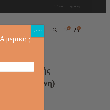
Είσοδος / Εγγραφή
Ελληνικά
CLOSE
 Αμερική ;
άσα Καστανής
ρης (Σε Σκόνη)
la’ (454g)