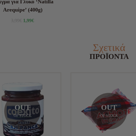
γμα για Γλυκό ‘Natilla
Arequipe’ (400g)
3,99
€
1,99
€
Σχετικά
ΠΡΟΪΌΝΤΑ
OUT
OUT
OF STOCK
OF STOCK