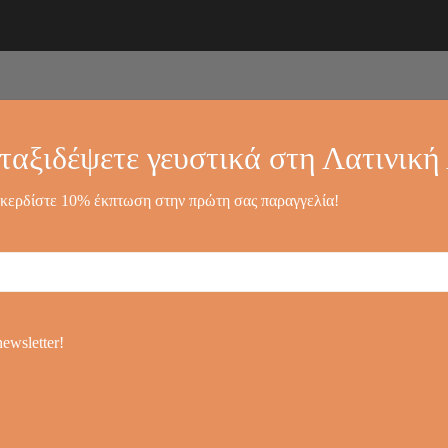
ροϊόντα
Blog
Σχετικά με εμάς
Επικοινωνία
ταξιδέψετε γευστικά στη Λατινική
 κερδίστε 10% έκπτωση στην πρώτη σας παραγγελία!
Μελ
Ζάχα
newsletter!
‘Pane
3,99
€