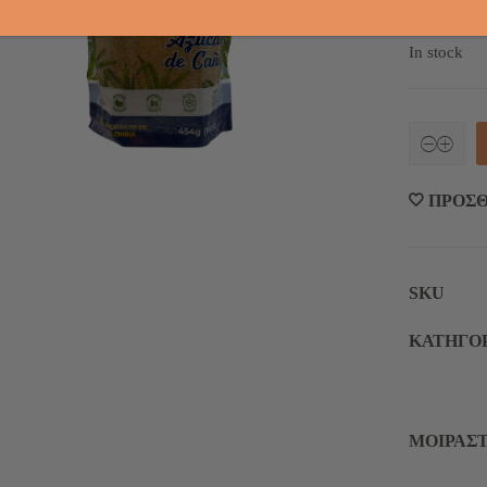
In stock
Μελάσα
Καστανή
Ζάχαρης
ΠΡΟΣΘ
(Σε
Σκόνη)
‘Panela’
(454g)
quantity
SKU
KΑΤΗΓΟ
ΜΟΙΡΑΣΤ