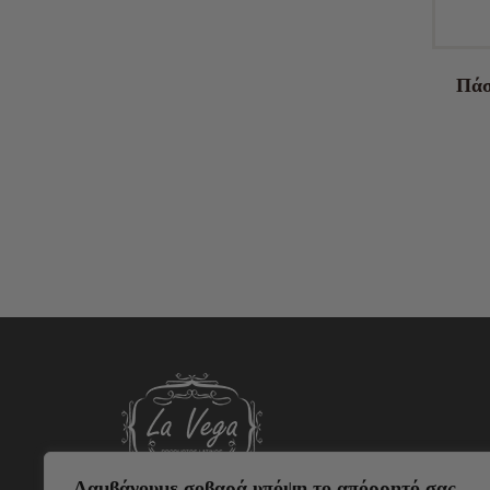
‘Maizena’
Tajín (142g)
Πάσ
5,20
€
Λαμβάνουμε σοβαρά υπόψη το απόρρητό σας