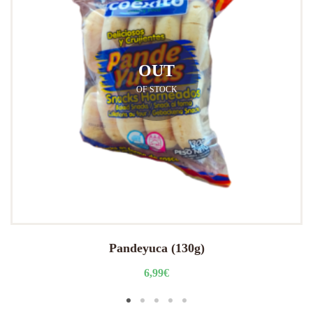
OUT
OF STOCK
Pandeyuca (130g)
6,99
€