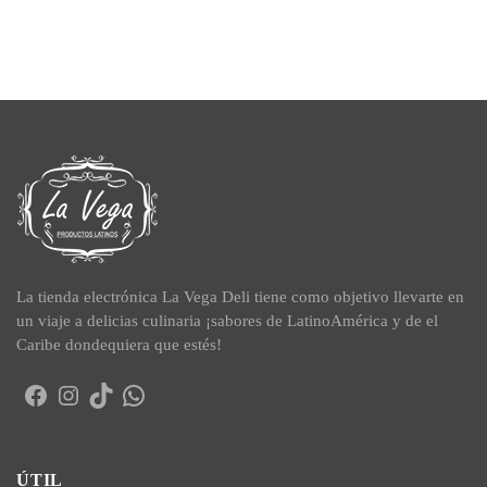
La tienda electrónica La Vega Deli tiene como objetivo llevarte en
un viaje a delicias culinaria ¡sabores de LatinoAmérica y de el
Caribe dondequiera que estés!
Facebook
Instagram
TikTok
WhatsApp
ÚTIL