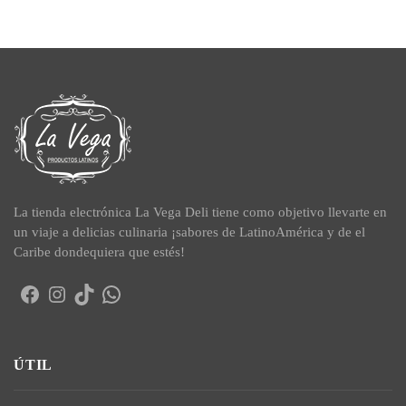
La tienda electrónica La Vega Deli tiene como objetivo llevarte en
un viaje a delicias culinaria ¡sabores de LatinoAmérica y de el
Caribe dondequiera que estés!
Facebook
Instagram
TikTok
WhatsApp
ÚTIL