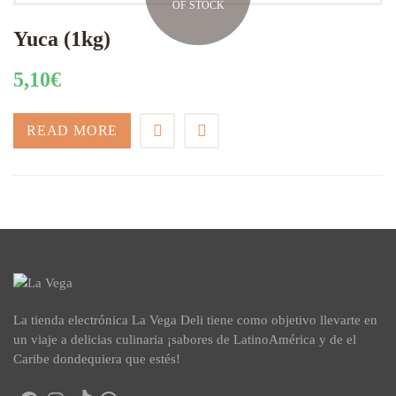
OF STOCK
Yuca (1kg)
5,10
€
READ MORE
La tienda electrónica La Vega Deli tiene como objetivo llevarte en
un viaje a delicias culinaria ¡sabores de LatinoAmérica y de el
Caribe dondequiera que estés!