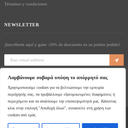
Términos y condiciones
NEWSLETTER
¡Inscriberte aquí y gane -10% de descuento en su primer pedido!
He leído y acepto las condiciones
Λαμβάνουμε σοβαρά υπόψη το απόρρητό σας
Χρησιμοποιούμε cookies για να βελτιώσουμε την εμπειρία
περιήγησής σας, να προβάλλουμε εξατομικευμένες διαφημίσεις ή
περιεχόμενο και να αναλύουμε την επισκεψιμότητά μας. Κάνοντας
κλικ στην επιλογή "Αποδοχή όλων", συναινείτε στη χρήση των
cookies από εμάς.
Copyright ©
2026
La Vega - All Rights Reserved. Κατασκευή
Eshop
Webgrams.