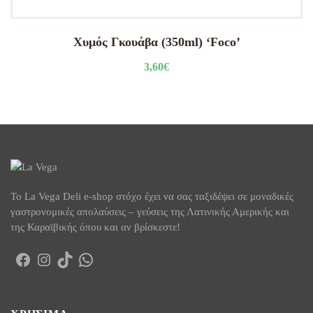
Χυμός Γκουάβα (350ml) ‘Foco’
3,60
€
To La Vega Deli e-shop στόχο έχει να σας ταξιδέψει σε μοναδικές
γαστρονομικές απολαύσεις – γεύσεις της Λατινικής Αμερικής και
της Καραϊβικής όπου και αν βρίσκεστε!
Facebook
Instagram
TikTok
WhatsApp