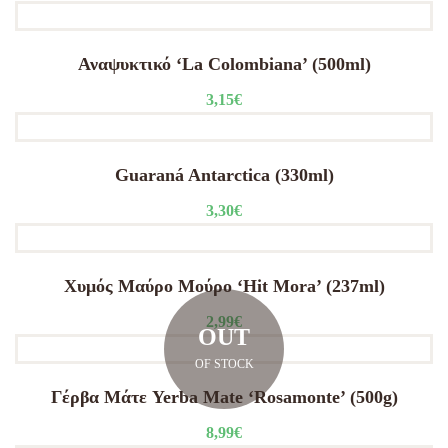
Αναψυκτικό ‘La Colombiana’ (500ml)
3,15
€
Guaraná Antarctica (330ml)
3,30
€
Χυμός Μαύρο Μούρο ‘Hit Mora’ (237ml)
2,99
€
OUT
OF STOCK
Γέρβα Μάτε Yerba Mate ‘Rosamonte’ (500g)
8,99
€