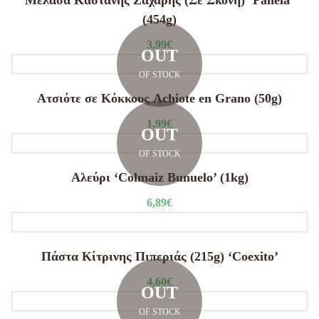
Μελάσα Καστανής Ζάχαρης (Σε Σκόνη) ‘Panela’
(454g)
3,99
€
OUT
OF STOCK
Ατσιότε σε Κόκκους Achiote en Grano (50g)
1,99
€
OUT
OF STOCK
Αλεύρι ‘Colmaiz Bunuelo’ (1kg)
6,89
€
Πάστα Κίτρινης Πιπεριάς (215g) ‘Coexito’
4,60
€
OUT
OF STOCK