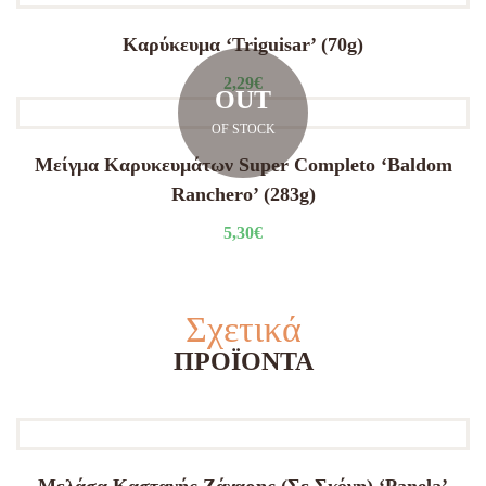
Καρύκευμα ‘Triguisar’ (70g)
2,29
€
OUT
OF STOCK
Μείγμα Καρυκευμάτων Super Completo ‘Baldom
Ranchero’ (283g)
5,30
€
Σχετικά
ΠΡΟΪΌΝΤΑ