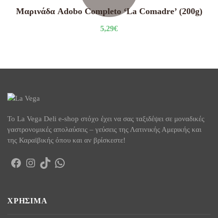
Μαρινάδα Adobo Completo ‘La Comadre’ (200g)
5,29
€
To La Vega Deli e-shop στόχο έχει να σας ταξιδέψει σε μοναδικές
γαστρονομικές απολαύσεις – γεύσεις της Λατινικής Αμερικής και
της Καραϊβικής όπου και αν βρίσκεστε!
Facebook
Instagram
TikTok
WhatsApp
ΧΡΉΣΙΜΑ