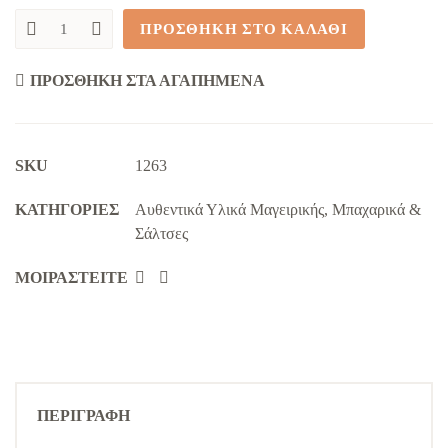
ΠΡΟΣΘΉΚΗ ΣΤΟ ΚΑΛΆΘΙ
Κύμινο
Αλεσμένο
'Nativo'
ΠΡΟΣΘΉΚΗ ΣΤΑ ΑΓΑΠΗΜΈΝΑ
(50g)
quantity
SKU
1263
KΑΤΗΓΟΡΊΕΣ
Αυθεντικά Υλικά Μαγειρικής
,
Μπαχαρικά &
Σάλτσες
ΜΟΙΡΑΣΤΕΊΤΕ
ΠΕΡΙΓΡΑΦΉ