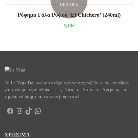
OF STOCK
Ρόφημα Γάλα Ρυζιού ‘El Chichero’ (240ml)
5,19
€
To La Vega Deli e-shop στόχο έχει να σας ταξιδέψει σε μοναδικές
γαστρονομικές απολαύσεις – γεύσεις της Λατινικής Αμερικής και
της Καραϊβικής όπου και αν βρίσκεστε!
Facebook
Instagram
TikTok
WhatsApp
ΧΡΉΣΙΜΑ