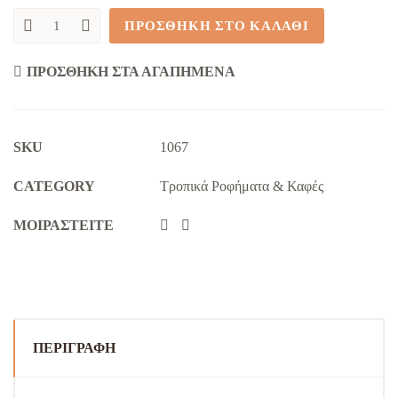
ΠΡΟΣΘΉΚΗ ΣΤΟ ΚΑΛΆΘΙ
Αναψυκτικό
Σταφύλι
'Uva
ΠΡΟΣΘΉΚΗ ΣΤΑ ΑΓΑΠΗΜΈΝΑ
Postobon'
(500ml)
quantity
SKU
1067
CATEGORY
Τροπικά Ροφήματα & Καφές
ΜΟΙΡΑΣΤΕΊΤΕ
ΠΕΡΙΓΡΑΦΉ