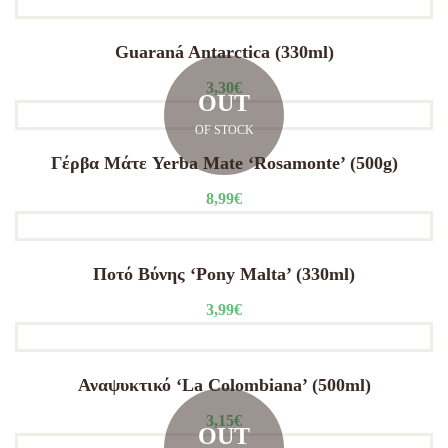
Guaraná Antarctica (330ml)
3,30
€
OUT
OF STOCK
Γέρβα Μάτε Yerba Mate ‘Rosamonte’ (500g)
8,99
€
Ποτό Βύνης ‘Pony Malta’ (330ml)
3,99
€
Αναψυκτικό ‘La Colombiana’ (500ml)
3,15
€
OUT