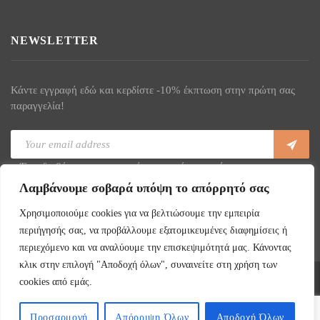
NEWSLETTER
Κάντε εγγραφή εδώ και κερδίστε -10% έκπτωση στην πρώτη σας
παραγγελία!
Έχω διαβάσει και συμφωνώ με τους όρους χρήσης
Λαμβάνουμε σοβαρά υπόψη το απόρρητό σας
Χρησιμοποιούμε cookies για να βελτιώσουμε την εμπειρία
περιήγησής σας, να προβάλλουμε εξατομικευμένες διαφημίσεις ή
περιεχόμενο και να αναλύουμε την επισκεψιμότητά μας. Κάνοντας
κλικ στην επιλογή "Αποδοχή όλων", συναινείτε στη χρήση των
cookies από εμάς.
Copyright ©
2026
La Vega - All Rights Reserved. Κατασκευή
Eshop
Webgrams.
Προσαρμογή
Απόρριψη Όλων
Αποδοχή Όλων