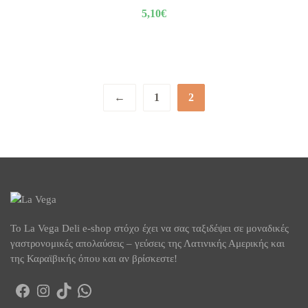
5,10
€
←
1
2
To La Vega Deli e-shop στόχο έχει να σας ταξιδέψει σε μοναδικές
γαστρονομικές απολαύσεις – γεύσεις της Λατινικής Αμερικής και
της Καραϊβικής όπου και αν βρίσκεστε!
Facebook
Instagram
TikTok
WhatsApp